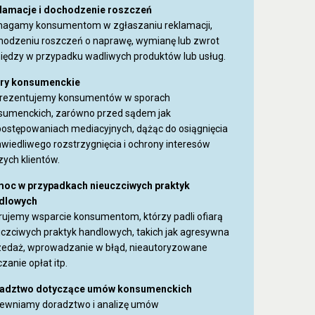
lamacje i dochodzenie roszczeń
agamy konsumentom w zgłaszaniu reklamacji,
hodzeniu roszczeń o naprawę, wymianę lub zwrot
niędzy w przypadku wadliwych produktów lub usług.
ry konsumenckie
rezentujemy konsumentów w sporach
sumenckich, zarówno przed sądem jak
 postępowaniach mediacyjnych, dążąc do osiągnięcia
wiedliwego rozstrzygnięcia i ochrony interesów
zych klientów.
oc w przypadkach nieuczciwych praktyk
dlowych
rujemy wsparcie konsumentom, którzy padli ofiarą
uczciwych praktyk handlowych, takich jak agresywna
zedaż, wprowadzanie w błąd, nieautoryzowane
czanie opłat itp.
adztwo dotyczące umów konsumenckich
ewniamy doradztwo i analizę umów