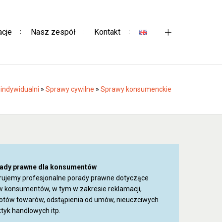
acje
Nasz zespół
Kontakt
i indywidualni
»
Sprawy cywilne
»
Sprawy konsumenckie
ady prawne dla konsumentów
rujemy profesjonalne porady prawne dotyczące
w konsumentów, w tym w zakresie reklamacji,
otów towarów, odstąpienia od umów, nieuczciwych
tyk handlowych itp.