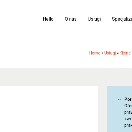
Hello
O nas
Usługi
Specjaliz
Home
»
Usługi
»
Klienc
Por
Ofe
pra
zwr
prak