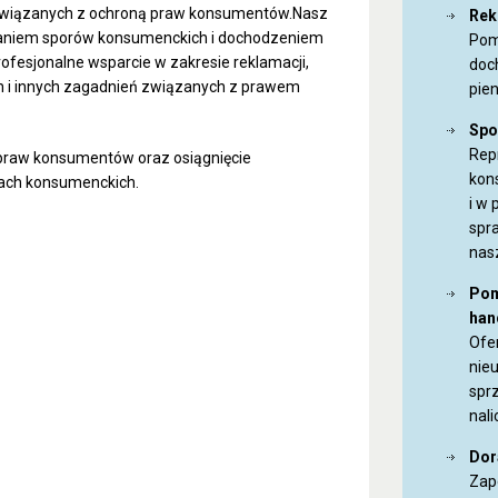
związanych z ochroną praw konsumentów.Nasz
Rek
waniem sporów konsumenckich i dochodzeniem
Pom
ofesjonalne wsparcie w zakresie reklamacji,
doc
 i innych zagadnień związanych z prawem
pie
Spo
Rep
praw konsumentów oraz osiągnięcie
kon
rach konsumenckich.
i w
spra
nas
Pom
han
Ofe
nie
spr
nali
Dor
Zap