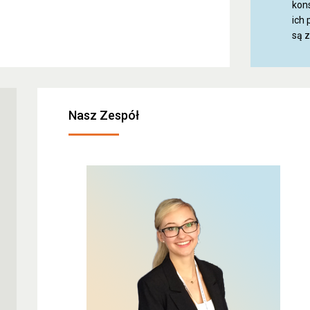
kon
ich
są 
Nasz Zespół