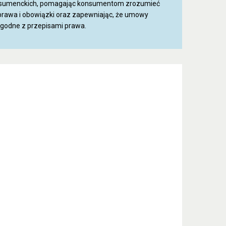
sumenckich, pomagając konsumentom zrozumieć
 prawa i obowiązki oraz zapewniając, że umowy
zgodne z przepisami prawa.