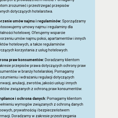
entom zrozumieć i przestrzegać przepisów
wnych dotyczących hotelarstwa.
rzenie umów najmu i regulaminów:
Sporządzamy
ostosowujemy umowy najmu i regulaminy dla
ałalności hotelowej. Oferujemy wsparcie
worzeniu umów najmu pokoi, apartamentów i innych
ektów hotelowych, a także regulaminów
yczących korzystania z usług hotelowych.
rona praw konsumentów:
Doradzamy klientom
akresie przepisów prawa dotyczących ochrony praw
sumentów w branży hotelarskiej. Pomagamy
rozumieniu i wdrażaniu regulacji dotyczących
rwacji, anulacji, zwrotów, jakości usług i innych
ektów związanych z ochroną praw konsumentów.
pliance i ochrona danych:
Pomagamy klientom
pełnieniu wymogów związanych z ochroną danych
bowych, prywatnością i bezpieczeństwem
ormacji. Doradzamy w zakresie przestrzegania